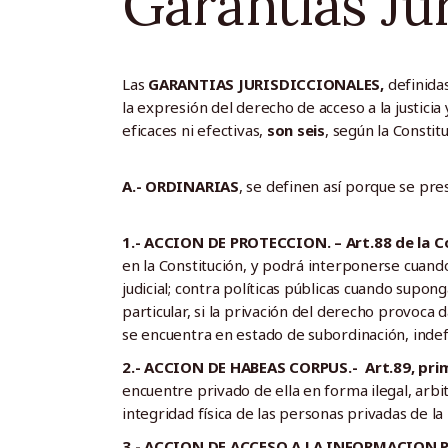
Garantías Ju
Las
GARANTIAS JURISDICCIONALES,
definidas
la expresión del derecho de acceso a la justicia 
eficaces ni efectivas,
son seis
, según la Constit
A.- ORDINARIAS
, se definen así porque se pres
1.- ACCION DE PROTECCION. – Art.88 de la C
en la Constitución, y podrá interponerse cuando
judicial; contra políticas públicas cuando supon
particular, si la privación del derecho provoca 
se encuentra en estado de subordinación, indefe
2.- ACCION DE HABEAS CORPUS.- Art.89, prime
encuentre privado de ella en forma ilegal, arbit
integridad física de las personas privadas de la 
3.- ACCION DE ACCESO A LA INFORMACION PUB