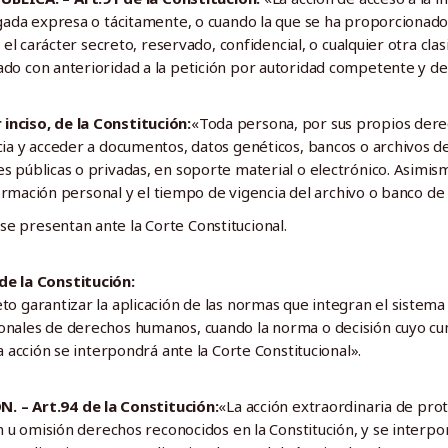
egada expresa o tácitamente, o cuando la que se ha proporcionado
 el carácter secreto, reservado, confidencial, o cualquier otra clas
do con anterioridad a la petición por autoridad competente y de 
inciso, de la Constitución:
«Toda persona, por sus propios dere
cia y acceder a documentos, datos genéticos, bancos o archivos d
s públicas o privadas, en soporte material o electrónico. Asimi
nformación personal y el tiempo de vigencia del archivo o banco de
se presentan ante la Corte Constitucional.
e la Constitución:
o garantizar la aplicación de las normas que integran el sistema 
onales de derechos humanos, cuando la norma o decisión cuyo c
a acción se interpondrá ante la Corte Constitucional».
– Art.94 de la Constitución:
«La acción extraordinaria de pro
n u omisión derechos reconocidos en la Constitución, y se interpon