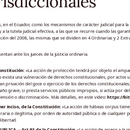
risdiccionales
, en el Ecuador, como los mecanismos de carácter judicial para 
y a la tutela judicial efectiva, a las que se recurre cuando las gar
ución del 2008, las mismas que se dividen en 4 Ordinarias y 2 Extr
entan ante los jueces de la justicia ordinaria.
onstitución:
«La acción de protección tendrá por objeto el ampar
 exista una vulneración de derechos constitucionales, por actos u
gan privación del goce o ejercicio de los derechos constitucionale
daño grave, si presta servicios públicos impropios, si actúa por de
nsión o discriminación». Más detalles, en este video:
https://bi
r inciso, de la Constitución:
«La acción de hábeas corpus tiene
raria o ilegítima, por orden de autoridad pública o de cualquier p
libertad.
LICA. – Art.91 de la Constitución:
«La acción de acceso a la 