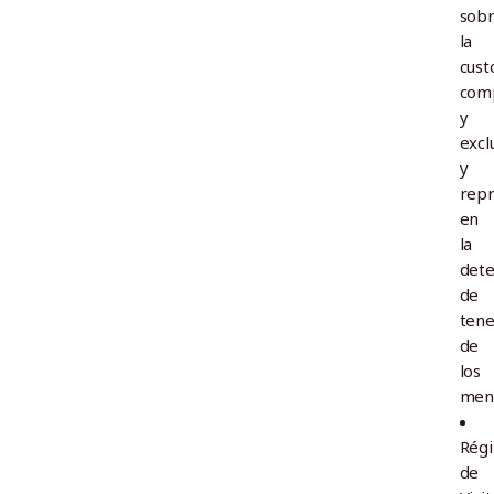
sob
la
cust
com
y
excl
y
repr
en
la
dete
de
tene
de
los
men
Rég
de