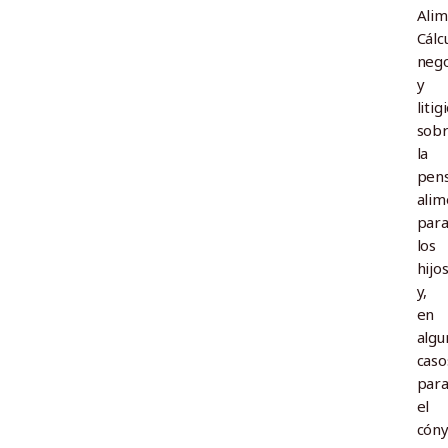
Alim
Cálc
nego
y
litig
sob
la
pen
alim
par
los
hijo
y,
en
algu
caso
par
el
cóny