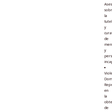
Ase
sob
la
tute
y
cura
de
men
y
per
inca
Viol
Domé
Repr
en
la
obte
de