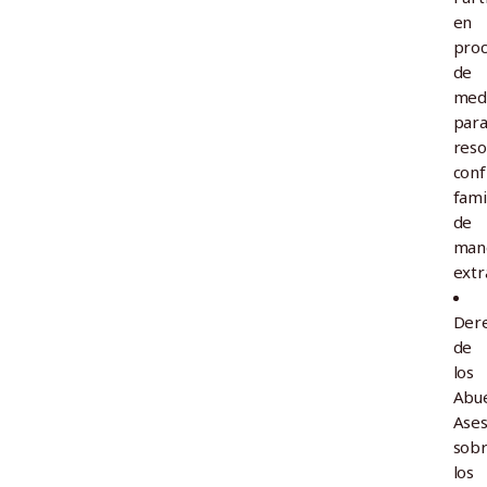
en
pro
de
med
par
reso
conf
fami
de
man
extra
Der
de
los
Abue
Ase
sob
los