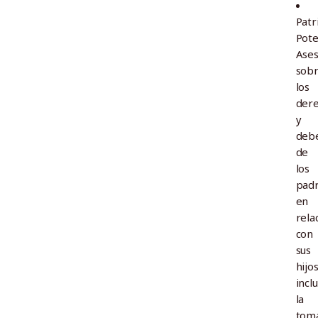
Patr
Pote
Ase
sob
los
der
y
deb
de
los
pad
en
rela
con
sus
hijos
incl
la
tom