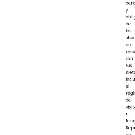
der
y
obli
de
los
abue
en
rela
con
sus
niet
incl
el
rég
de
visit
Inca
Repr
en