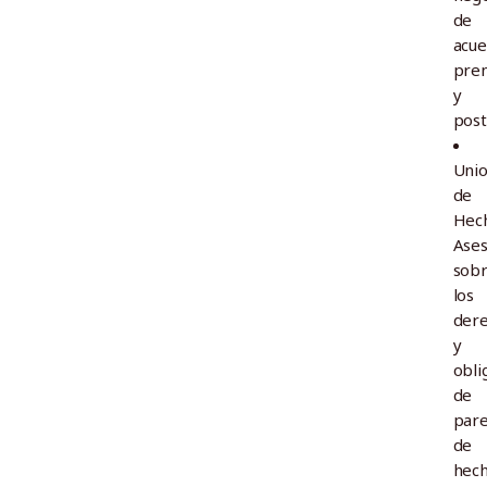
de
acue
pren
y
post
Uni
de
Hec
Ase
sob
los
der
y
obli
de
pare
de
hech