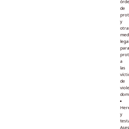
órd
de
prot
y
otra
med
lega
par
pro
a
las
víct
de
viol
domé
Here
y
test
Ase