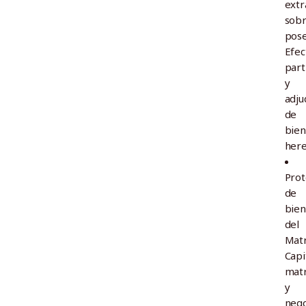
extr
sob
pose
Efec
part
y
adju
de
bien
here
Prot
de
bien
del
Matr
Capi
matr
y
nego