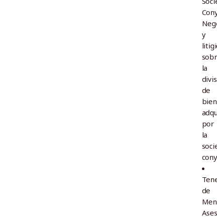
Soci
Cony
Nego
y
litig
sob
la
divi
de
bien
adqu
por
la
soci
cony
Tene
de
Men
Ase