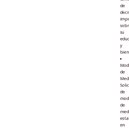
de
deci
imp
sob
su
educ
y
bien
Modi
de
Medi
Soli
de
modi
de
med
esta
en