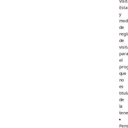
Visit
Esta
y
modi
de
reg
de
visit
par
el
prog
que
no
es
titul
de
la
tene
Pens