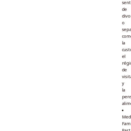
sent
de
divo
o
sepa
com
la
cust
el
rég
de
visit
y
la
pen
alim
Med
Fami
Part