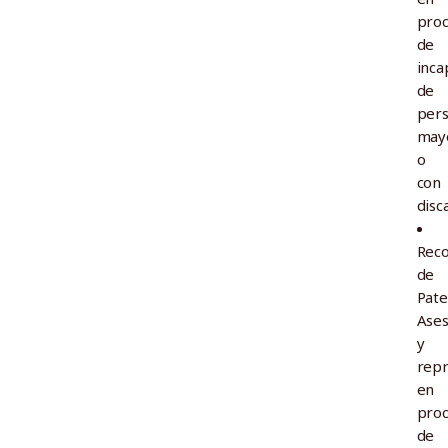
pro
de
inca
de
per
may
o
con
disc
Rec
de
Pate
Ase
y
repr
en
pro
de