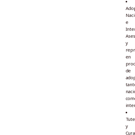
Ado
Naci
e
Inte
Ase
y
repr
en
pro
de
adop
tant
naci
com
inte
Tute
y
Cura