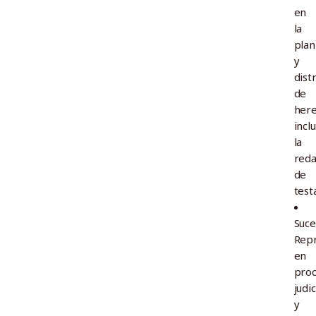
en
la
plan
y
dist
de
here
incl
la
reda
de
test
Suce
Repr
en
pro
judic
y