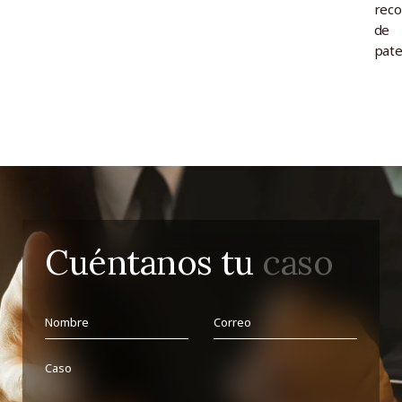
reco
de
pate
Cuéntanos tu
caso