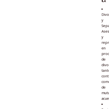
Divo
y
Sepa
Ase
y
repr
en
pro
de
divo
tant
cont
com
de
mut
acue